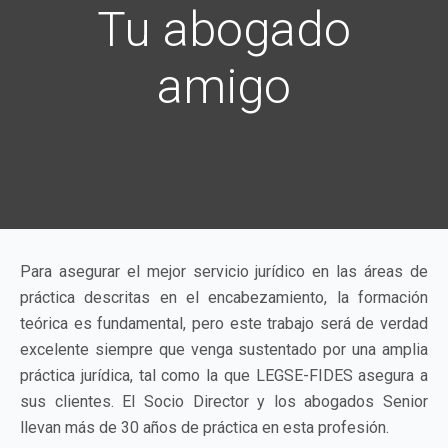
Abogados
Abogados
Tu abogado
30 años de
Servicio
Servicio
especialistas
especialistas
experiencia
excelente
excelente
amigo
en cada área
en cada área
Para asegurar el mejor servicio jurídico en las áreas de
práctica descritas en el encabezamiento, la formación
teórica es fundamental, pero este trabajo será de verdad
excelente siempre que venga sustentado por una amplia
práctica jurídica, tal como la que LEGSE-FIDES asegura a
sus clientes. El Socio Director y los abogados Senior
llevan más de 30 años de práctica en esta profesión.