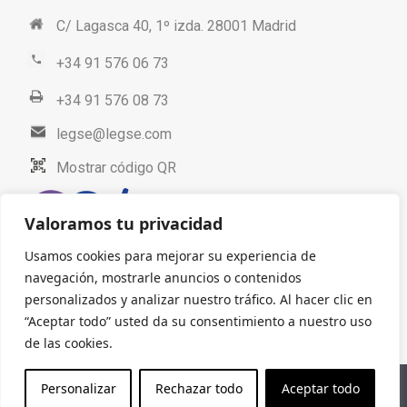
C/ Lagasca 40, 1º izda. 28001 Madrid
+34 91 576 06 73
+34 91 576 08 73
legse@legse.com
Mostrar código QR
Valoramos tu privacidad
Usamos cookies para mejorar su experiencia de
navegación, mostrarle anuncios o contenidos
personalizados y analizar nuestro tráfico. Al hacer clic en
“Aceptar todo” usted da su consentimiento a nuestro uso
de las cookies.
Personalizar
Rechazar todo
Aceptar todo
Aviso legal
Protección de datos
© 2025. LEGSE Abogados.
Todos los derechos