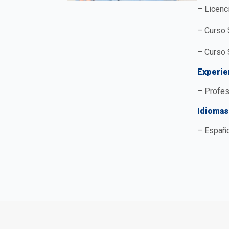
– Licenc
– Curso 
– Curso 
Experie
– Profes
Idiomas
– Españo