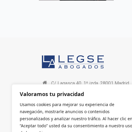
C/ Lagasca 40, 1º izda. 28001 Madrid
Valoramos tu privacidad
+34 91 576 06 73
Usamos cookies para mejorar su experiencia de
+34 91 576 08 73
navegación, mostrarle anuncios o contenidos
legse@legse.com
personalizados y analizar nuestro tráfico. Al hacer clic e
“Aceptar todo” usted da su consentimiento a nuestro us
Mostrar código QR